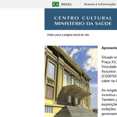
Acesso à informação
BRASIL
Voltar para a página inicial do site
Apresent
Situado em
Praça XV,
Vinculado
Assuntos 
(CGDI/SA
saber na 
Ao resgat
incentiva 
Também pr
exposições
exibições 
govername